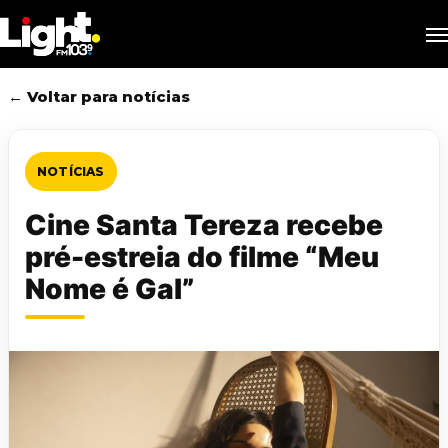
Skip
M
to
main
content
← Voltar para notícias
NOTÍCIAS
Cine Santa Tereza recebe
pré-estreia do filme “Meu
Nome é Gal”