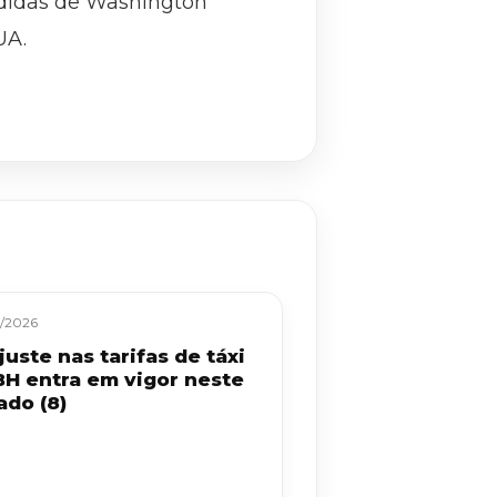
edidas de Washington
UA.
/2026
uste nas tarifas de táxi
BH entra em vigor neste
ado (8)