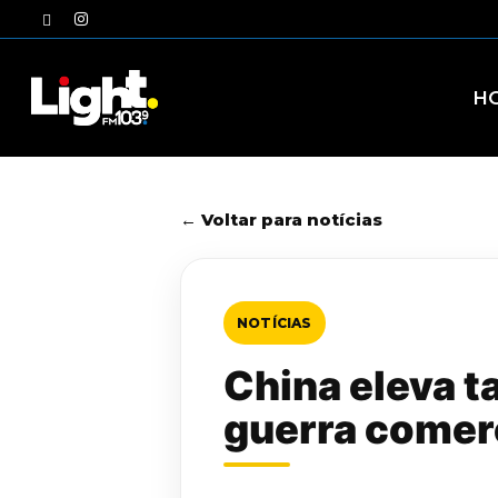
Skip
twitter
instagram
to
main
content
H
← Voltar para notícias
NOTÍCIAS
China eleva t
guerra comer