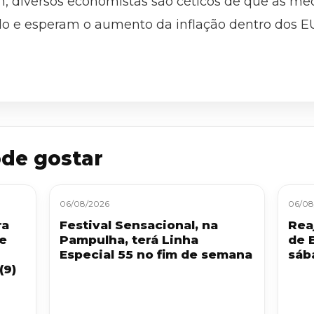
m, diversos economistas são céticos de que as m
do e esperam o aumento da inflação dentro dos E
de gostar
06/08/2026
06/08
ra
Festival Sensacional, na
Reaj
 e
Pampulha, terá Linha
de 
Especial 55 no fim de semana
sáb
(9)