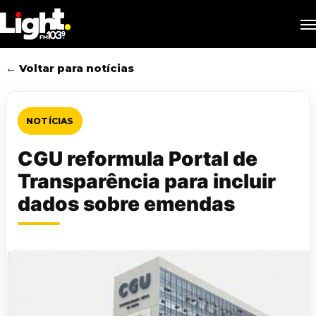
Skip
M
to
main
content
← Voltar para notícias
NOTÍCIAS
CGU reformula Portal de
Transparência para incluir
dados sobre emendas