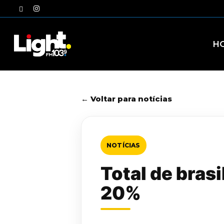
Skip
twitter
instagram
to
main
content
H
← Voltar para notícias
NOTÍCIAS
Total de brasi
20%