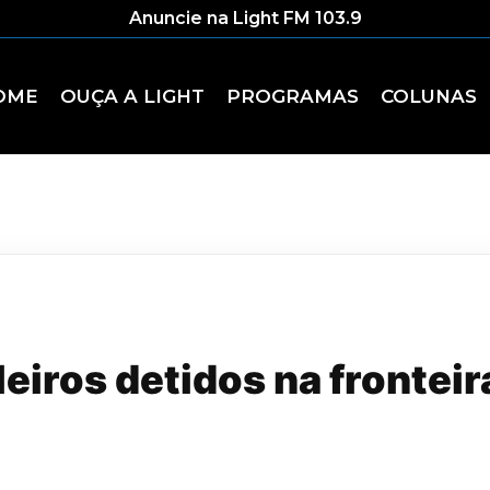
Anuncie na Light FM 103.9
OME
OUÇA A LIGHT
PROGRAMAS
COLUNAS
leiros detidos na frontei