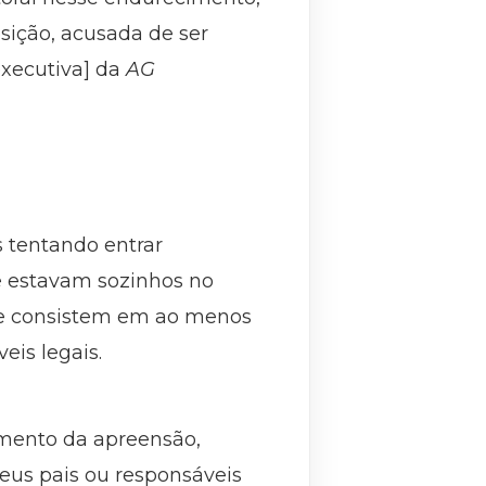
sição, acusada de ser
executiva] da
AG
os tentando entrar
e estavam sozinhos no
ue consistem em ao menos
is legais.
omento da apreensão,
us pais ou responsáveis