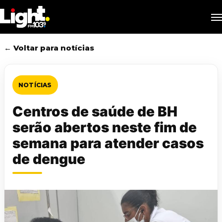
Skip
M
to
main
content
← Voltar para notícias
NOTÍCIAS
Centros de saúde de BH
serão abertos neste fim de
semana para atender casos
de dengue