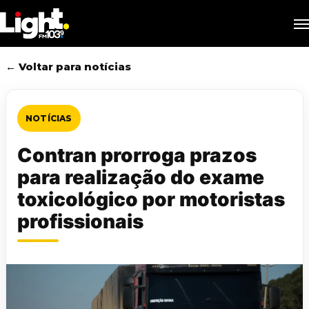
Skip
M
to
main
content
← Voltar para notícias
NOTÍCIAS
Contran prorroga prazos
para realização do exame
toxicológico por motoristas
profissionais