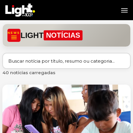
Skip
Men
to
main
content
LIGHT
NEWS
NOTÍCIAS
40 notícias carregadas