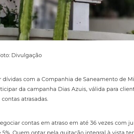
Foto: Divulgação
r dívidas com a Companhia de Saneamento de Mi
rticipar da campanha Dias Azuis, válida para client
 contas atrasadas.
ociar contas em atraso em até 36 vezes com juro
 5%. Quem optar pela quitação integral à vista t