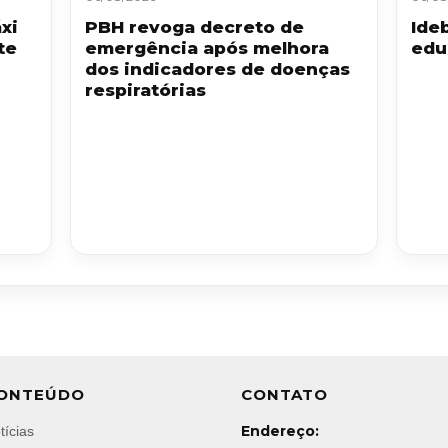
xi
PBH revoga decreto de
Ide
te
emergência após melhora
edu
dos indicadores de doenças
respiratórias
ONTEÚDO
CONTATO
Endereço:
tícias