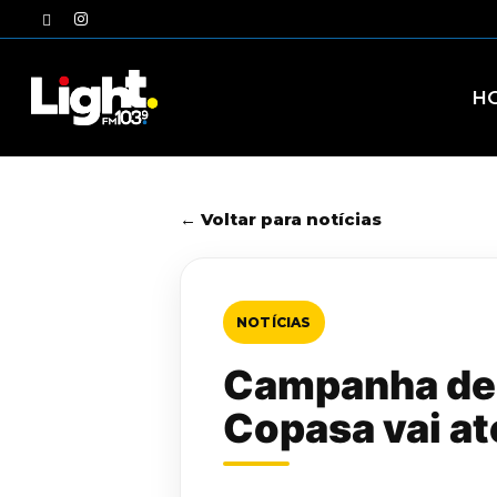
Skip
twitter
instagram
to
main
content
H
← Voltar para notícias
NOTÍCIAS
Campanha de 
Copasa vai at