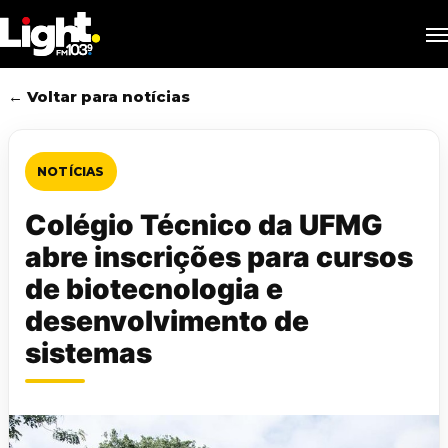
Skip
M
to
main
content
← Voltar para notícias
NOTÍCIAS
Colégio Técnico da UFMG
abre inscrições para cursos
de biotecnologia e
desenvolvimento de
sistemas