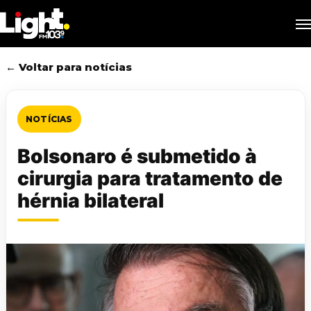
Skip
M
to
main
content
← Voltar para notícias
NOTÍCIAS
Bolsonaro é submetido à
cirurgia para tratamento de
hérnia bilateral