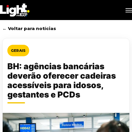
Skip
M
to
main
content
← Voltar para notícias
GERAIS
BH: agências bancárias
deverão oferecer cadeiras
acessíveis para idosos,
gestantes e PCDs