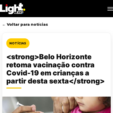
Skip
M
to
main
content
← Voltar para notícias
NOTÍCIAS
<strong>Belo Horizonte
retoma vacinação contra
Covid-19 em crianças a
partir desta sexta</strong>