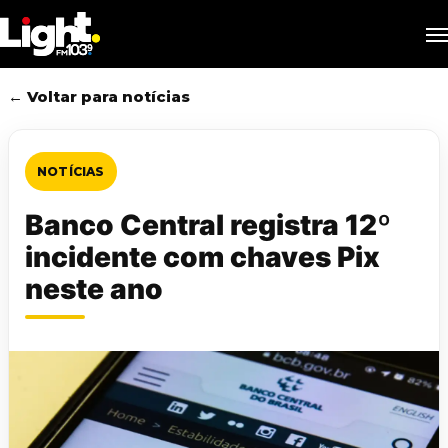
Skip
M
to
main
content
← Voltar para notícias
NOTÍCIAS
Banco Central registra 12º
incidente com chaves Pix
neste ano