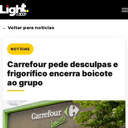
Skip
M
to
main
content
← Voltar para notícias
NOTÍCIAS
Carrefour pede desculpas e
frigorífico encerra boicote
ao grupo