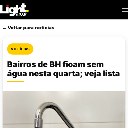
Skip
M
to
main
content
← Voltar para notícias
NOTÍCIAS
Bairros de BH ficam sem
água nesta quarta; veja lista