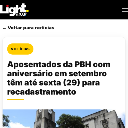
Skip
M
to
main
content
← Voltar para notícias
NOTÍCIAS
Aposentados da PBH com
aniversário em setembro
têm até sexta (29) para
recadastramento