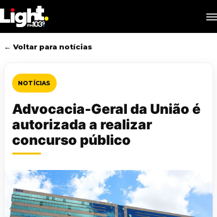
Skip
M
to
main
content
← Voltar para notícias
NOTÍCIAS
Advocacia-Geral da União é
autorizada a realizar
concurso público