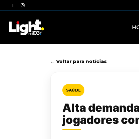
Skip
twitter
instagram
to
main
content
H
← Voltar para notícias
SAÚDE
Alta demanda
jogadores co