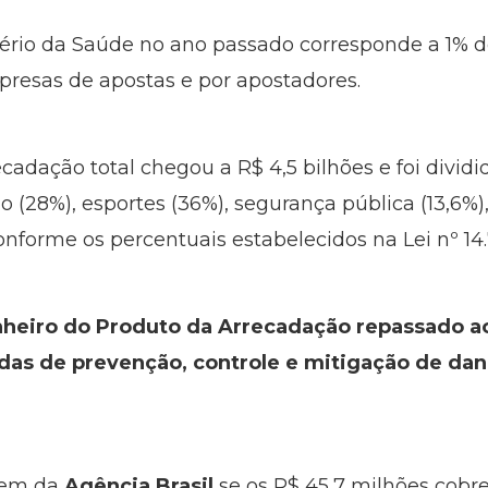
tério da Saúde no ano passado corresponde a 1% 
presas de apostas e por apostadores.
cadação total chegou a R$ 4,5 bilhões e foi divid
o (28%), esportes (36%), segurança pública (13,6%)
conforme os percentuais estabelecidos na Lei nº 14
inheiro do Produto da Arrecadação repassado a
as de prevenção, controle e mitigação de dan
gem da
Agência Brasil
se os R$ 45,7 milhões cobr