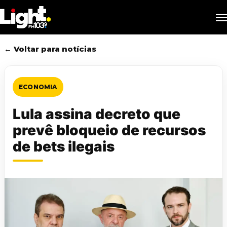
Skip
M
to
main
content
← Voltar para notícias
ECONOMIA
Lula assina decreto que
prevê bloqueio de recursos
de bets ilegais