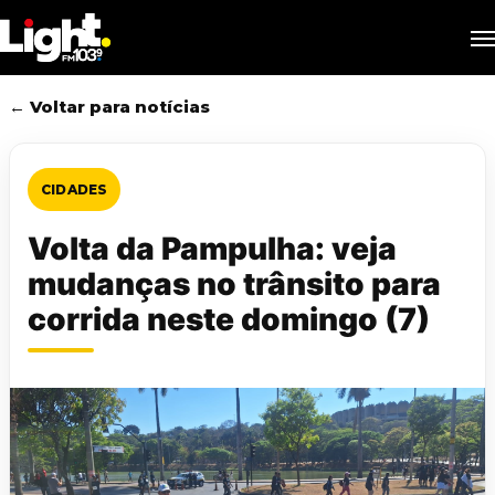
Skip
M
to
main
content
← Voltar para notícias
CIDADES
Volta da Pampulha: veja
mudanças no trânsito para
corrida neste domingo (7)