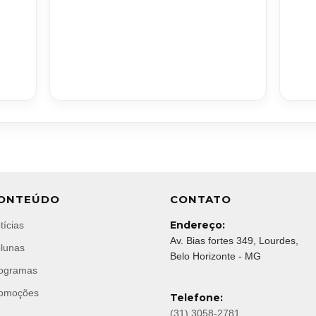
ONTEÚDO
CONTATO
Endereço:
tícias
Av. Bias fortes 349, Lourdes,
lunas
Belo Horizonte - MG
ogramas
omoções
Telefone:
(31) 3058-2781