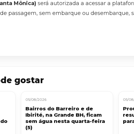
Santa Mônica)
será autorizada a acessar a plataf
de passagem, sem embarque ou desembarque, s
de gostar
05/08/2026
05/08
Bairros do Barreiro e de
Pro
Ibirité, na Grande BH, ficam
res
 do
sem água nesta quarta-feira
par
(5)