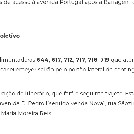
lças de acesso à avenida Portugal após a Barrage
oletivo
alimentadoras
644, 617, 712, 717, 718, 719
que ate
car Niemeyer sairão pelo portão lateral de contin
eração de itinerário, que fará o seguinte trajeto: 
 avenida D. Pedro I(sentido Venda Nova), rua Sãoz
 Maria Moreira Reis.