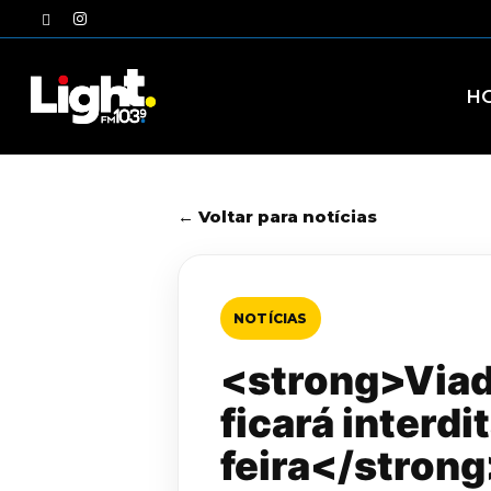
Skip
twitter
instagram
to
main
content
H
← Voltar para notícias
NOTÍCIAS
<strong>Viad
ficará interd
feira</stron