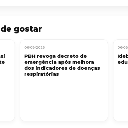
de gostar
06/08/2026
06/08
xi
PBH revoga decreto de
Ide
te
emergência após melhora
edu
dos indicadores de doenças
respiratórias