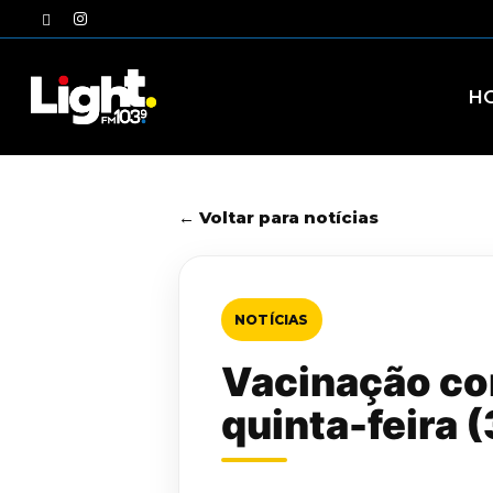
Skip
twitter
instagram
to
main
content
H
← Voltar para notícias
NOTÍCIAS
Vacinação con
quinta-feira 