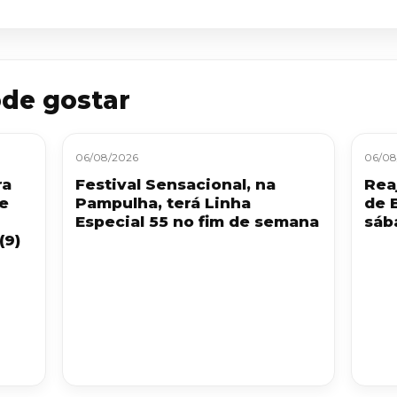
de gostar
06/08/2026
06/08
ra
Festival Sensacional, na
Reaj
 e
Pampulha, terá Linha
de 
Especial 55 no fim de semana
sáb
(9)