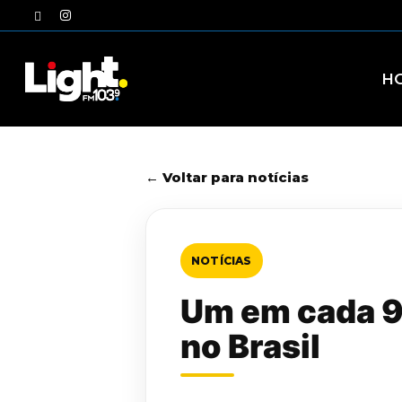
Skip
twitter
instagram
to
main
content
H
← Voltar para notícias
NOTÍCIAS
Um em cada 9 
no Brasil