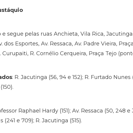
ustáquio
oró e segue pelas ruas Anchieta, Vila Rica, Jacutin
. dos Esportes, Av. Ressaca, Av. Padre Vieira, Praç
 Curupaiti, R. Cornélio Cerqueira, Praça Tejo (ponto
ados
: R. Jacutinga (56, 94 e 152); R. Furtado Nunes (
(150).
rofessor Raphael Hardy (151); Av. Ressaca (50, 248 e 
s (241 e 709); R. Jacutinga (515).