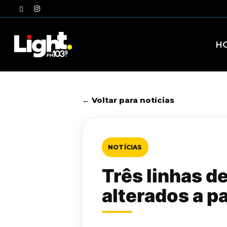
Skip
twitter
instagram
to
main
content
H
← Voltar para notícias
NOTÍCIAS
Três linhas d
alterados a pa