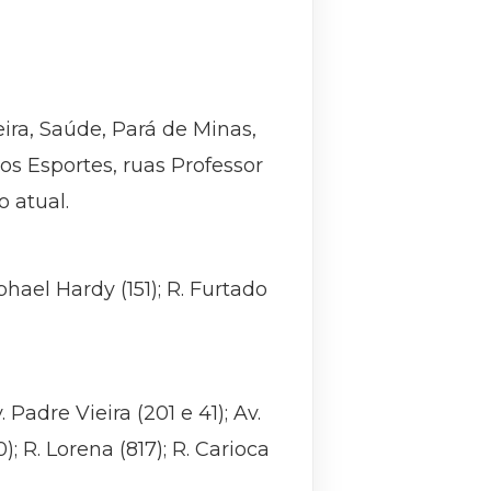
eira, Saúde, Pará de Minas,
os Esportes, ruas Professor
o atual.
phael Hardy (151); R. Furtado
. Padre Vieira (201 e 41); Av.
; R. Lorena (817); R. Carioca