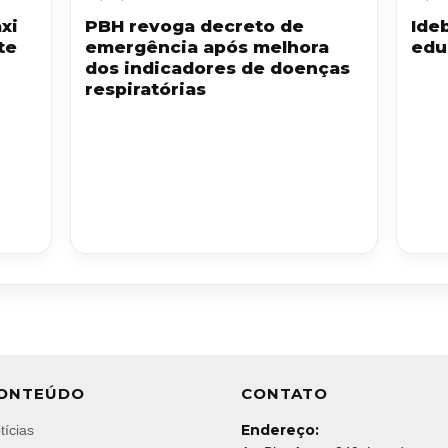
xi
PBH revoga decreto de
Ide
te
emergência após melhora
edu
dos indicadores de doenças
respiratórias
ONTEÚDO
CONTATO
Endereço:
tícias