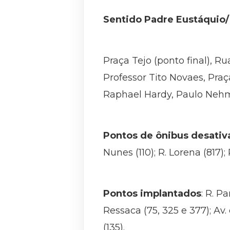
Sentido Padre Eustáquio/
Praça Tejo (ponto final), R
Professor Tito Novaes, Praç
Raphael Hardy, Paulo Nehmy,
Pontos de ônibus desativ
Nunes (110); R. Lorena (817); 
Pontos implantados
: R. P
Ressaca (75, 325 e 377); Av.
(135).