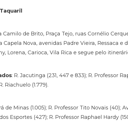
Taquaril
ua Camilo de Brito, Praça Tejo, ruas Cornélio Cerqu
a Capela Nova, avenidas Padre Vieira, Ressaca e d
 Lorena, Carioca, Vila Rica e segue pelo itinerári
ados
: R. Jacutinga (231, 447 e 833); R. Professor Ra
R. Riachuelo (1.779).
ará de Minas (1.005); R. Professor Tito Novais (40); Av
 dos Esportes (427); R. Professor Raphael Hardy (150)