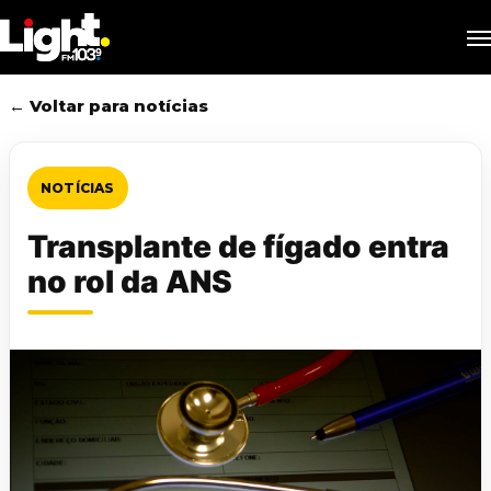
Skip
M
to
main
content
← Voltar para notícias
NOTÍCIAS
Transplante de fígado entra
no rol da ANS