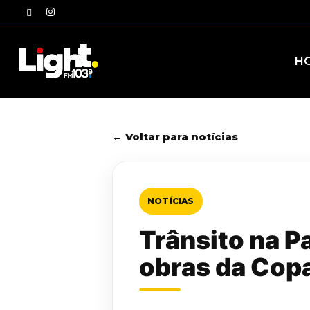
Skip
twitter
instagram
to
main
content
H
← Voltar para notícias
NOTÍCIAS
Trânsito na P
obras da Copa