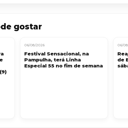
de gostar
06/08/2026
06/08
ra
Festival Sensacional, na
Reaj
 e
Pampulha, terá Linha
de 
Especial 55 no fim de semana
sáb
(9)