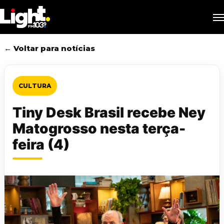
Skip
M
to
main
content
← Voltar para notícias
CULTURA
Tiny Desk Brasil recebe Ney
Matogrosso nesta terça-
feira (4)