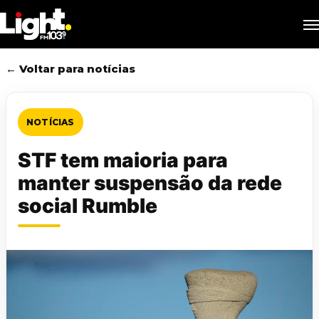
Skip
M
to
main
content
← Voltar para notícias
NOTÍCIAS
STF tem maioria para
manter suspensão da rede
social Rumble