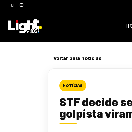
Skip
twitter
instagram
to
main
content
H
← Voltar para notícias
NOTÍCIAS
STF decide se
golpista vira