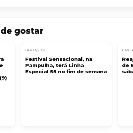
de gostar
06/08/2026
06/08
ra
Festival Sensacional, na
Reaj
 e
Pampulha, terá Linha
de 
Especial 55 no fim de semana
sáb
(9)