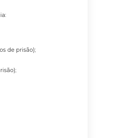
ia:
s de prisão);
isão);