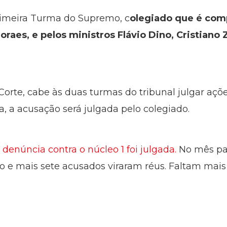
rimeira Turma do Supremo, c
olegiado que é comp
raes, e pelos ministros Flávio Dino, Cristiano 
orte, cabe às duas turmas do tribunal julgar açõe
, a acusação será julgada pelo colegiado.
enúncia contra o núcleo 1 foi julgada.
No mês pas
ro e mais sete acusados viraram réus. Faltam mai