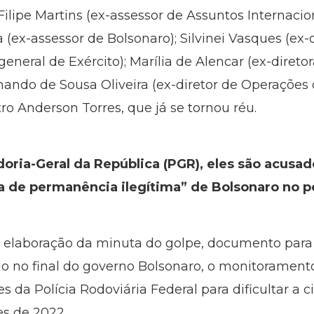
lipe Martins (ex-assessor de Assuntos Internacion
(ex-assessor de Bolsonaro); Silvinei Vasques (ex-d
eneral de Exército); Marília de Alencar (ex-direto
rnando de Sousa Oliveira (ex-diretor de Operações d
ro Anderson Torres, que já se tornou réu.
oria-Geral da República (PGR), eles são acusad
va de permanência ilegítima” de Bolsonaro no p
a elaboração da minuta do golpe, documento para j
do no final do governo Bolsonaro, o monitorament
 da Polícia Rodoviária Federal para dificultar a c
es de 2022.