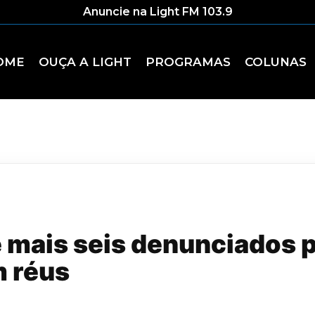
Anuncie na Light FM 103.9
OME
OUÇA A LIGHT
PROGRAMAS
COLUNAS
 mais seis denunciados 
m réus