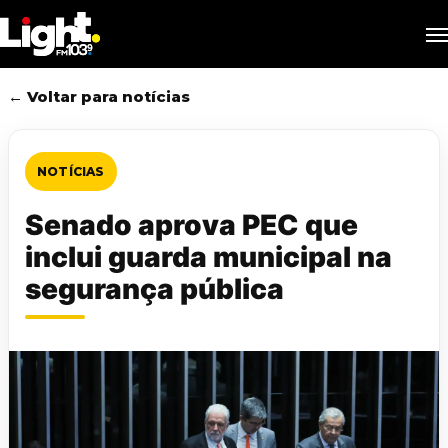
Skip
M
to
main
content
← Voltar para notícias
NOTÍCIAS
Senado aprova PEC que
inclui guarda municipal na
segurança pública