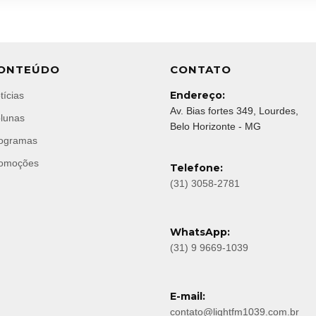
ONTEÚDO
CONTATO
Endereço:
tícias
Av. Bias fortes 349, Lourdes,
lunas
Belo Horizonte - MG
ogramas
omoções
Telefone:
(31) 3058-2781
WhatsApp:
(31) 9 9669-1039
E-mail:
contato@lightfm1039.com.br