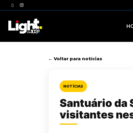
Skip
twitter
instagram
to
main
content
H
← Voltar para notícias
NOTÍCIAS
Santuário da 
visitantes ne