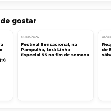
de gostar
06/08/2026
06/08
ra
Festival Sensacional, na
Reaj
 e
Pampulha, terá Linha
de 
Especial 55 no fim de semana
sáb
(9)