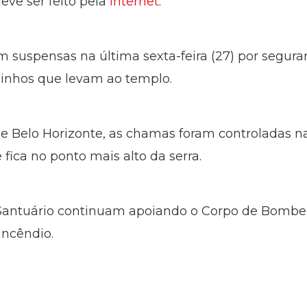
ve ser feito pela
internet
.
am suspensas na última sexta-feira (27) por segur
inhos que levam ao templo.
e Belo Horizonte, as chamas foram controladas n
 fica no ponto mais alto da serra.
 Santuário continuam apoiando o Corpo de Bombe
incêndio.