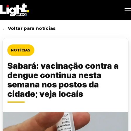
Skip
M
to
main
content
← Voltar para notícias
NOTÍCIAS
Sabará: vacinação contra a
dengue continua nesta
semana nos postos da
cidade; veja locais