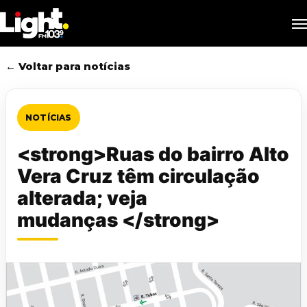
Skip
M
to
main
content
← Voltar para notícias
NOTÍCIAS
<strong>Ruas do bairro Alto
Vera Cruz têm circulação
alterada; veja
mudanças </strong>