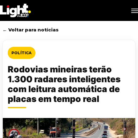
Skip
M
to
main
content
← Voltar para notícias
POLÍTICA
Rodovias mineiras terão
1.300 radares inteligentes
com leitura automática de
placas em tempo real