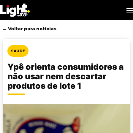
Skip
M
to
main
content
← Voltar para notícias
SAÚDE
Ypê orienta consumidores a
não usar nem descartar
produtos de lote 1