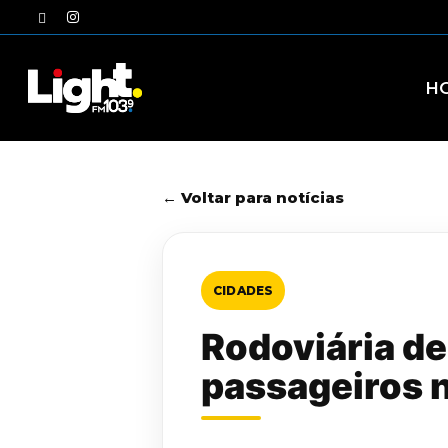
Skip
twitter
instagram
to
main
content
H
← Voltar para notícias
CIDADES
Rodoviária de
passageiros n