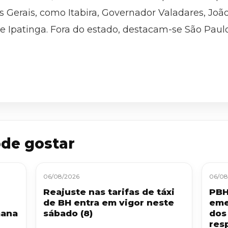
as Gerais, como Itabira, Governador Valadares, Jo
 e Ipatinga. Fora do estado, destacam-se São Paulo,
de gostar
06/08/2026
06/08
Reajuste nas tarifas de táxi
PBH
de BH entra em vigor neste
eme
mana
sábado (8)
dos
resp