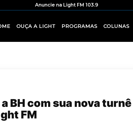
Anuncie na Light FM 103.9
OME
OUÇA A LIGHT
PROGRAMAS
COLUNAS
 a BH com sua nova turnê 
ight FM