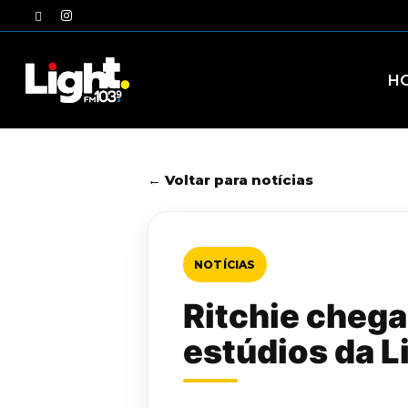
Skip
twitter
instagram
to
main
content
H
← Voltar para notícias
NOTÍCIAS
Ritchie chega
estúdios da L