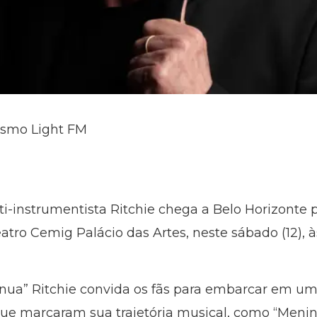
lismo Light FM
ti-instrumentista Ritchie chega a Belo Horizonte
ro Cemig Palácio das Artes, neste sábado (12), às
inua” Ritchie convida os fãs para embarcar em u
ue marcaram sua trajetória musical, como “Menin