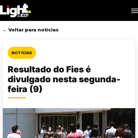
Skip
M
to
main
content
← Voltar para notícias
NOTÍCIAS
Resultado do Fies é
divulgado nesta segunda-
feira (9)