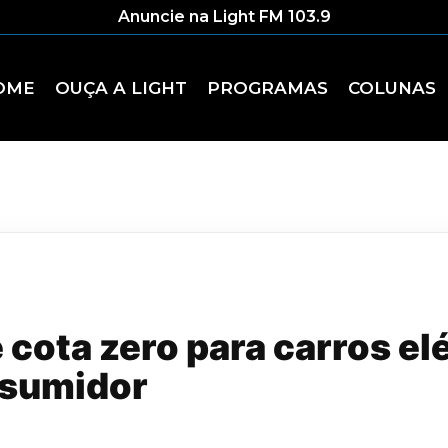
Anuncie na Light FM 103.9
OME
OUÇA A LIGHT
PROGRAMAS
COLUNAS
cota zero para carros el
nsumidor