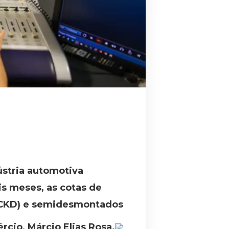
ústria automotiva
is meses, as cotas de
 (CKD) e semidesmontados
cio, Márcio Elias Rosa.