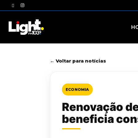
Skip
twitter
instagram
to
main
content
H
← Voltar para notícias
ECONOMIA
Renovação de 
beneficia co