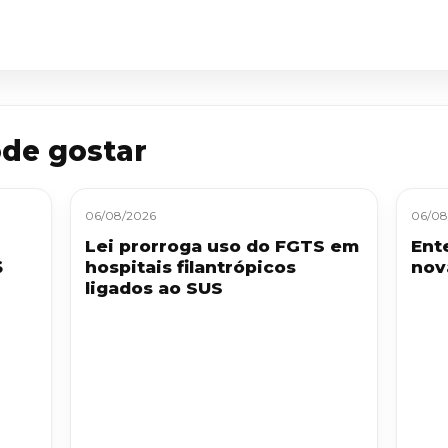
de gostar
06/08/2026
06/08
Lei prorroga uso do FGTS em
Ent
$
hospitais filantrópicos
nov
ligados ao SUS