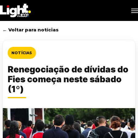
Skip
M
to
main
content
← Voltar para notícias
NOTÍCIAS
Renegociação de dívidas do
Fies começa neste sábado
(1º)