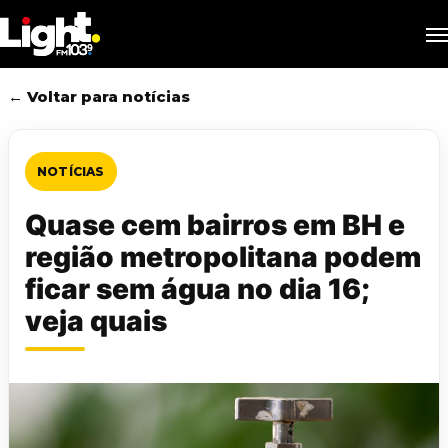
Skip
M
to
main
content
← Voltar para notícias
NOTÍCIAS
Quase cem bairros em BH e
região metropolitana podem
ficar sem água no dia 16;
veja quais