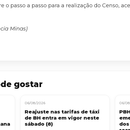
e o passo a passo para a realização do Censo, ac
cia Minas)
de gostar
06/08/2026
06/08
Reajuste nas tarifas de táxi
PBH
de BH entra em vigor neste
eme
mana
sábado (8)
dos