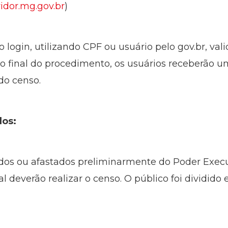
idor.mg.gov.br
)
o login, utilizando CPF ou usuário pelo gov.br, val
Ao final do procedimento, os usuários receberão 
do censo.
dos:
dos ou afastados preliminarmente do Poder Execu
nal deverão realizar o censo. O público foi dividid