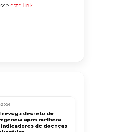
esse
este link
.
/2026
 revoga decreto de
rgência após melhora
 indicadores de doenças