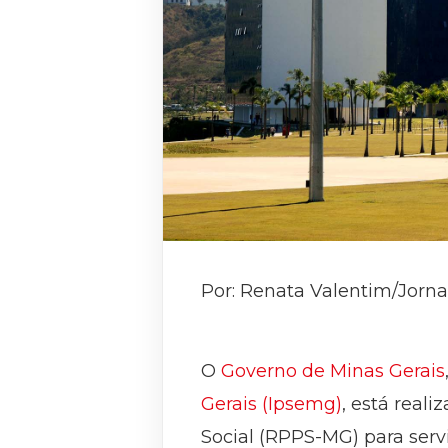
Por: Renata Valentim/Jorna
O
Governo de Minas Gerais
Gerais (Ipsemg)
, está real
Social (RPPS-MG) para serv