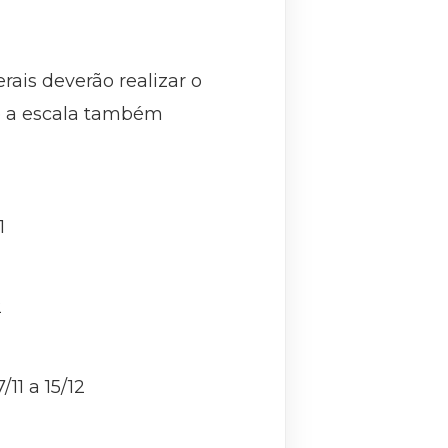
rais deverão realizar o
 e a escala também
11
2
11 a 15/12