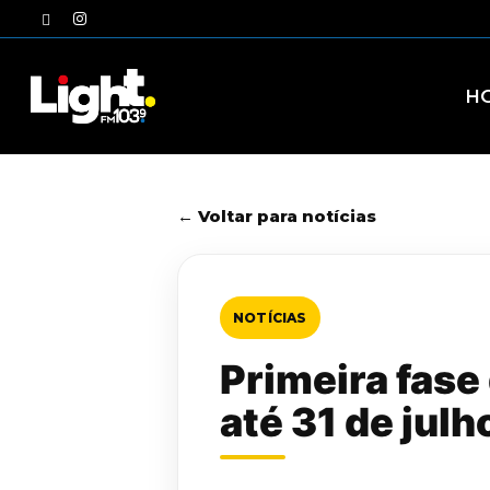
Skip
twitter
instagram
to
main
content
H
← Voltar para notícias
NOTÍCIAS
Primeira fase
até 31 de julh