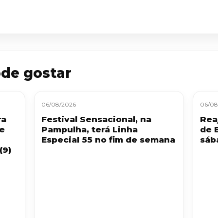
de gostar
06/08/2026
06/08
ra
Festival Sensacional, na
Reaj
 e
Pampulha, terá Linha
de 
Especial 55 no fim de semana
sáb
(9)