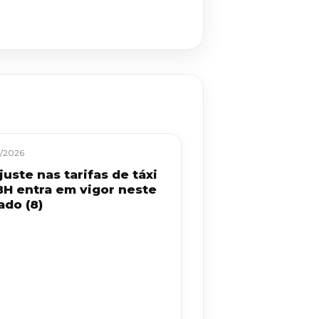
/2026
uste nas tarifas de táxi
BH entra em vigor neste
ado (8)