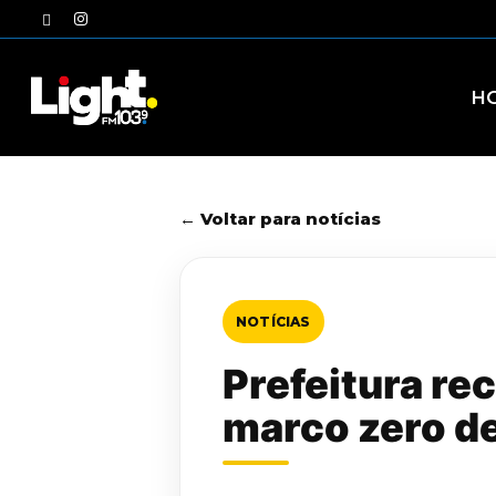
Skip
twitter
instagram
to
main
content
H
← Voltar para notícias
NOTÍCIAS
Prefeitura re
marco zero de