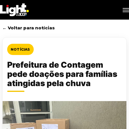
Skip
M
to
main
content
← Voltar para notícias
NOTÍCIAS
Prefeitura de Contagem
pede doações para famílias
atingidas pela chuva