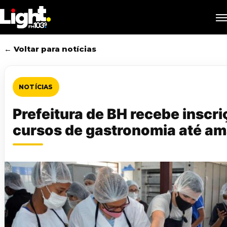
Skip
M
to
main
content
← Voltar para notícias
NOTÍCIAS
Prefeitura de BH recebe inscr
cursos de gastronomia até am