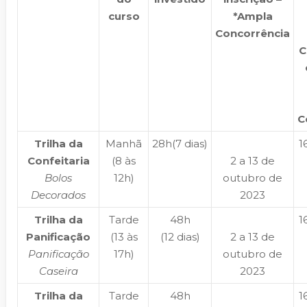
curso
*Ampla
Concorrência
C
C
Trilha da
Manhã
28h(7 dias)
1
Confeitaria
(8 às
2 a 13 de
Bolos
12h)
outubro de
Decorados
2023
Trilha da
Tarde
48h
1
Panificação
(13 às
(12 dias)
2 a 13 de
Panificação
17h)
outubro de
Caseira
2023
Trilha da
Tarde
48h
1