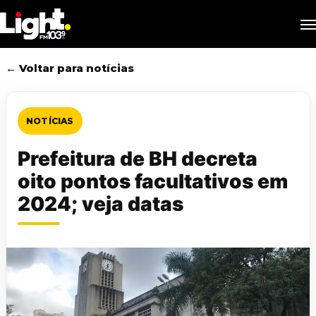
Skip
M
to
main
content
← Voltar para notícias
NOTÍCIAS
Prefeitura de BH decreta
oito pontos facultativos em
2024; veja datas