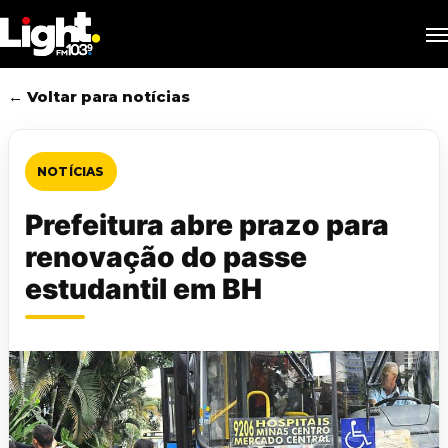
Skip
M
to
main
content
← Voltar para notícias
NOTÍCIAS
Prefeitura abre prazo para
renovação do passe
estudantil em BH