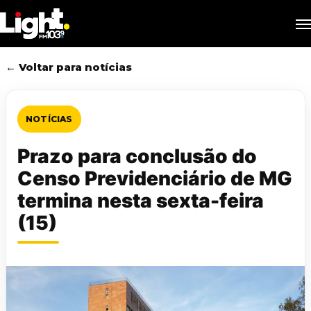
Skip
M
to
main
content
← Voltar para notícias
NOTÍCIAS
Prazo para conclusão do
Censo Previdenciário de MG
termina nesta sexta-feira
(15)