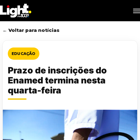
Skip
M
to
main
content
← Voltar para notícias
EDUCAÇÃO
Prazo de inscrições do
Enamed termina nesta
quarta-feira