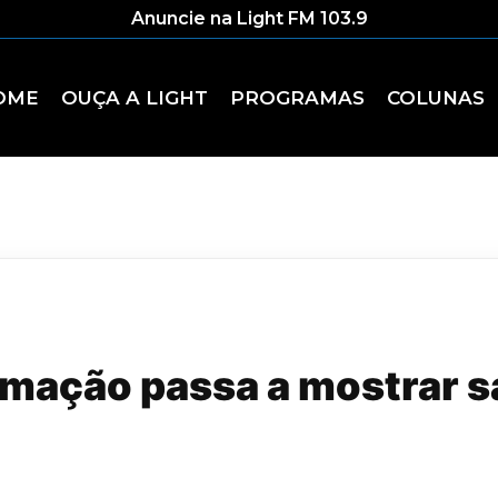
Anuncie na Light FM 103.9
OME
OUÇA A LIGHT
PROGRAMAS
COLUNAS
imação passa a mostrar s