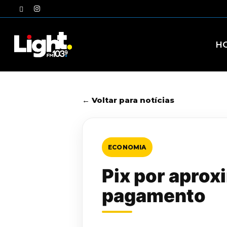
Skip
twitter
instagram
to
main
content
H
← Voltar para notícias
ECONOMIA
Pix por aprox
pagamento