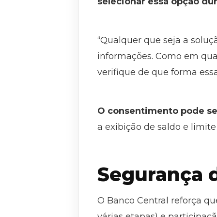
selecionar essa opção dur
“Qualquer que seja a soluçã
informações. Como em qual
verifique de que forma essa
O consentimento pode se
a exibição de saldo e limi
Segurança d
O Banco Central reforça q
várias etapas) e participaç